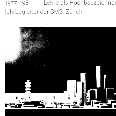
1977-1981 Lehre als Hochbauzeichner
lehrbegleitender BMS, Zürich